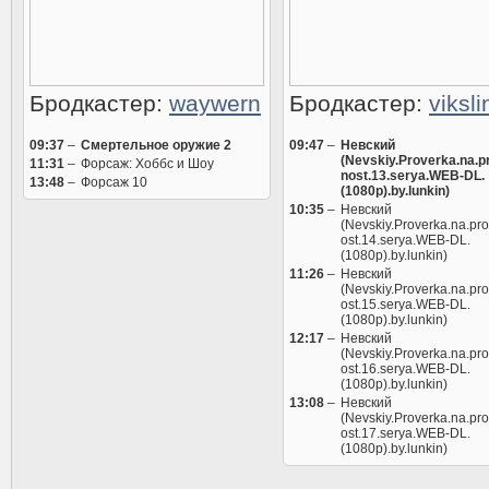
Бродкастер:
waywern
Бродкастер:
viksl
09:37
–
Смертельное оружие 2
09:47
–
Невский
(Nevskiy.Proverka.na.p
11:31
–
Форсаж: Хоббс и Шоу
nost.13.serya.WEB-DL.
13:48
–
Форсаж 10
(1080p).by.lunkin)
10:35
–
Невский
(Nevskiy.Proverka.na.pr
ost.14.serya.WEB-DL.
(1080p).by.lunkin)
11:26
–
Невский
(Nevskiy.Proverka.na.pr
ost.15.serya.WEB-DL.
(1080p).by.lunkin)
12:17
–
Невский
(Nevskiy.Proverka.na.pr
ost.16.serya.WEB-DL.
(1080p).by.lunkin)
13:08
–
Невский
(Nevskiy.Proverka.na.pr
ost.17.serya.WEB-DL.
(1080p).by.lunkin)