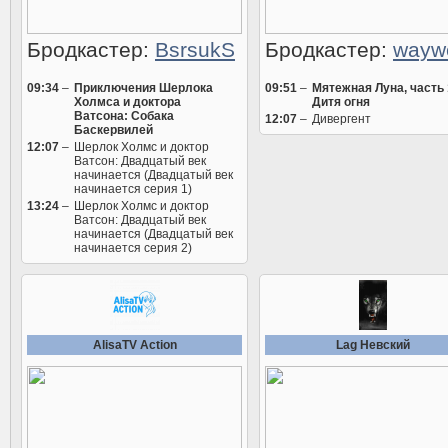
Бродкастер:
BsrsukS
Бродкастер:
wayw
09:34
–
Приключения Шерлока
09:51
–
Мятежная Луна, часть 
Холмса и доктора
Дитя огня
Ватсона: Собака
12:07
–
Дивергент
Баскервилей
12:07
–
Шерлок Холмс и доктор
Ватсон: Двадцатый век
начинается (Двадцатый век
начинается серия 1)
13:24
–
Шерлок Холмс и доктор
Ватсон: Двадцатый век
начинается (Двадцатый век
начинается серия 2)
AlisaTV Action
Lag Невский