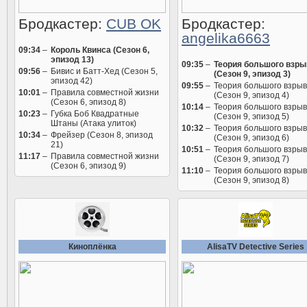
Бродкастер:
CUB OK
Бродкастер:
angelika6663
09:34
–
Король Квинса (Сезон 6,
эпизод 13)
09:35
–
Теория большого взры
09:56
–
Бивис и Батт-Хед (Сезон 5,
(Сезон 9, эпизод 3)
эпизод 42)
09:55
–
Теория большого взры
10:01
–
Правила совместной жизни
(Сезон 9, эпизод 4)
(Сезон 6, эпизод 8)
10:14
–
Теория большого взры
10:23
–
Губка Боб Квадратные
(Сезон 9, эпизод 5)
Штаны (Атака улиток)
10:32
–
Теория большого взры
10:34
–
Фрейзер (Сезон 8, эпизод
(Сезон 9, эпизод 6)
21)
10:51
–
Теория большого взры
11:17
–
Правила совместной жизни
(Сезон 9, эпизод 7)
(Сезон 6, эпизод 9)
11:10
–
Теория большого взры
(Сезон 9, эпизод 8)
Киноплёнка
AlisaTV Detective Series