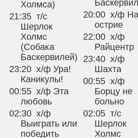
Баскервил
Холмса)
20:00 х/ф Н
21:35 т/с
острие
Шерлок
Холмс
22:00 х/ф
(Собака
Райцентр
Баскервилей)
23:40 х/ф
23:20 х/ф Ура!
Шахта
Каникулы!
00:55 х/ф
00:55 х/ф Эта
Борцу не
любовь
больно
02:30 х/ф
02:05 т/с
Выиграть или
Шерлок
победить
Холмс