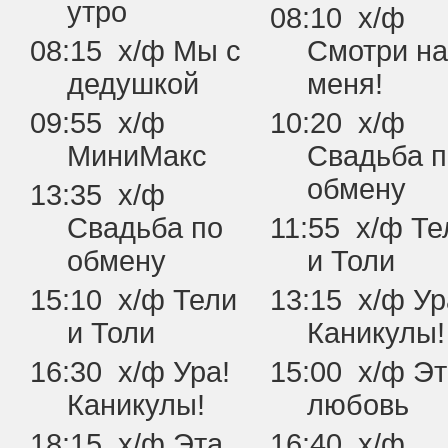
утро
08:10 х/ф
08:15 х/ф Мы с
Смотри на
дедушкой
меня!
09:55 х/ф
10:20 х/ф
МиниМакс
Свадьба п
обмену
13:35 х/ф
Свадьба по
11:55 х/ф Те
обмену
и Толи
15:10 х/ф Тели
13:15 х/ф Ур
и Толи
Каникулы!
16:30 х/ф Ура!
15:00 х/ф Э
Каникулы!
любовь
18:15 х/ф Эта
16:40 х/ф